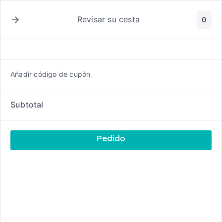
Ir
al
Revisar su cesta
0
contenido
Añadir código de cupón
Vecinos hindúes
Subtotal
Pedido