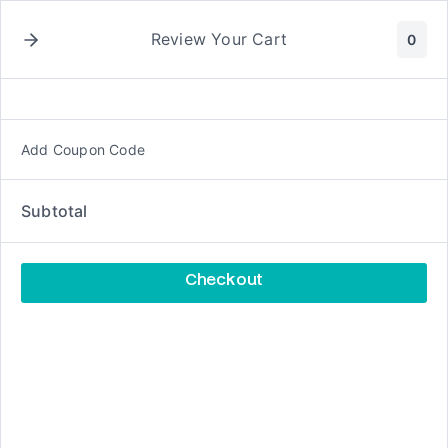
Ga
naar
Review Your Cart
0
de
inhoud
Add Coupon Code
Live
gebedsbijeenkom
Subtotal
sten
Checkout